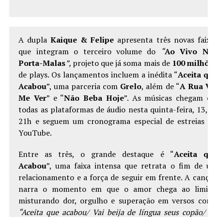
A dupla
Kaique & Felipe
apresenta três novas faixa
que integram o terceiro volume do
“
Ao Vivo No
Porta-Malas
”,
projeto que já soma mais de
100 milhõe
de plays. Os lançamentos incluem a inédita “
Aceita qu
Acabou
”, uma parceria com
Grelo
, além de “
A Rua Va
Me Ver
” e “
Não Beba Hoje
”. As músicas chegam e
todas as plataformas de áudio nesta quinta-feira, 13,
à
21h
e seguem um cronograma especial de estreias n
YouTube.
Entre as três, o grande destaque é “
Aceita qu
Acabou
”, uma faixa intensa que retrata o fim de u
relacionamento e a força de seguir em frente. A cançã
narra o momento em que o amor chega ao limite
misturando dor, orgulho e superação em versos com
“Aceita que acabou/ Vai beija de língua seus copão/ C