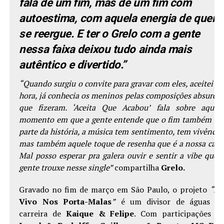
fala de um fim, mas de um fim com
autoestima, com aquela energia de quem
se reergue. E ter o Grelo com a gente
nessa faixa deixou tudo ainda mais
autêntico e divertido.”
“Quando surgiu o convite para gravar com eles, aceitei n
hora, já conhecia os meninos pelas composições absurda
que fizeram. ‘Aceita Que Acabou’ fala sobre aquel
momento em que a gente entende que o fim também fa
parte da história, a música tem sentimento, tem vivência
mas também aquele toque de resenha que é a nossa cara
Mal posso esperar pra galera ouvir e sentir a vibe que 
gente trouxe nesse single”
compartilha
Grelo.
Gravado no fim de março em São Paulo, o projeto
“
A
Vivo Nos Porta-Malas
”
é um divisor de águas n
carreira de
Kaique & Felipe
. Com participações d