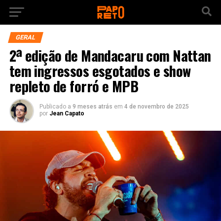
GERAL
2ª edição de Mandacaru com Nattan
tem ingressos esgotados e show
repleto de forró e MPB
Publicado a
9 meses atrás
em
4 de novembro de 2025
por
Jean Capato