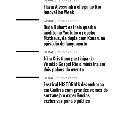
GERAL
2 horas atrás
Flávia Alessandra chega ao Rio
Innovation Week
GERAL
2 horas atrás
Duda Rubert estreia quadro
inédito no YouTube e recebe
Matheus, da dupla com Kauan, no
episódio de lançamento
GERAL
2 horas atrás
Júlia Cristiano participa do
Viradão Gospel Rio e ministra em
dois palcos do evento
GERAL
2 horas atrás
Festival HISTÓRIAS desembarca
em Goiânia com grandes nomes do
sertanejo e experiências
exclusivas para o público