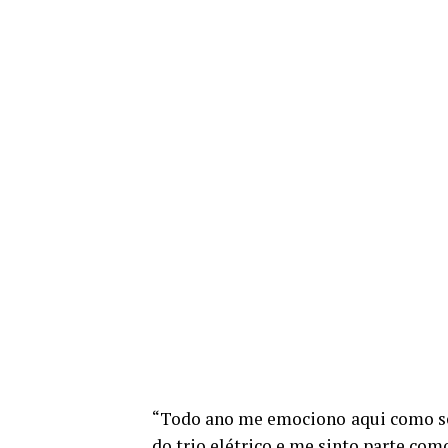
“Todo ano me emociono aqui como se 
do trio elétrico e me sinto parte co