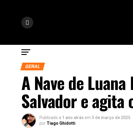
GERAL
A Nave de Luana 
Salvador e agita 
Publicado a
1 ano atrás
em
3 de março de 2025
por
Tiago Ghidotti