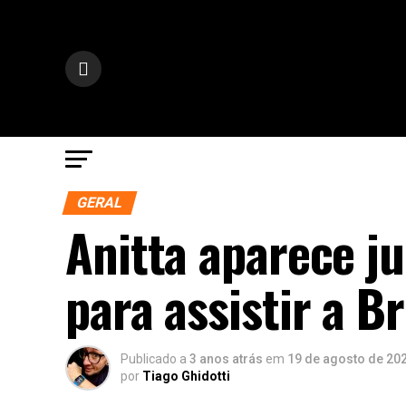
GERAL
Anitta aparece j
para assistir a 
Publicado a
3 anos atrás
em
19 de agosto de 20
por
Tiago Ghidotti