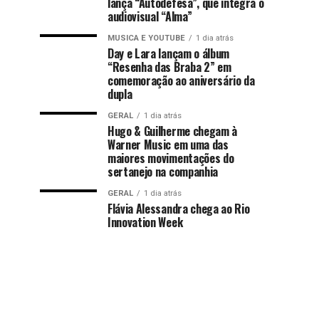
lança “Autodefesa”, que integra o
audiovisual “Alma”
MUSICA E YOUTUBE
1 dia atrás
Day e Lara lançam o álbum
“Resenha das Braba 2” em
comemoração ao aniversário da
dupla
GERAL
1 dia atrás
Hugo & Guilherme chegam à
Warner Music em uma das
maiores movimentações do
sertanejo na companhia
GERAL
1 dia atrás
Flávia Alessandra chega ao Rio
Innovation Week