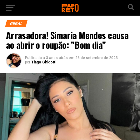
GERAL
Arrasadora! Simaria Mendes causa
ao abrir o roupão: ”Bom dia”
Publicado a
3 anos atrás
em
26 de setembro de 2023
por
Tiago Ghidotti