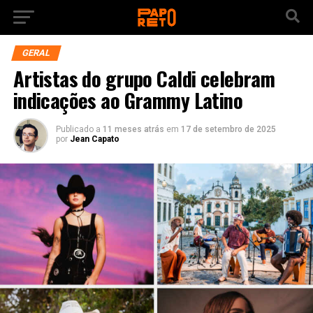
GERAL
Artistas do grupo Caldi celebram
indicações ao Grammy Latino
Publicado a
11 meses atrás
em
17 de setembro de 2025
por
Jean Capato