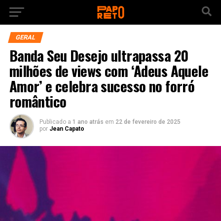
GERAL
Banda Seu Desejo ultrapassa 20
milhões de views com ‘Adeus Aquele
Amor’ e celebra sucesso no forró
romântico
Publicado a
1 ano atrás
em
22 de fevereiro de 2025
por
Jean Capato