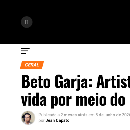
GERAL
Beto Garja: Artis
vida por meio do
Publicado a
2 meses atrás
em
5 de junho de 202
por
Jean Capato