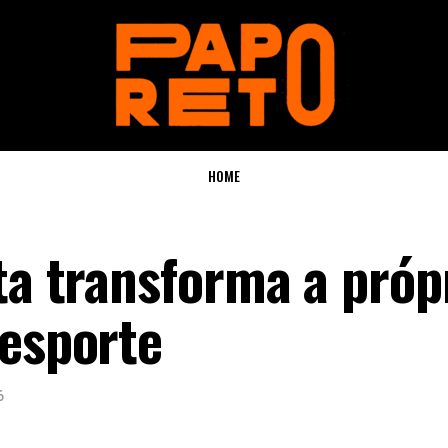
HOME
ta transforma a próp
 esporte
6