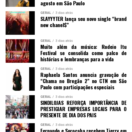
agosto em São Paulo
GERAL
3 dias atrás
SLAYYYTER lança seu novo single “brand
new chanel$”
GERAL
3 dias atrás
Muito além da música: Rodeio Itu
Festival se consolida como palco de
histórias e lembranças para a vida
GERAL
3 dias atrás
Raphaela Santos anuncia gravação de
“Chama no Bregão 2” no CTN em São
Paulo com participações especiais
GERAL
3 dias atrás
SINDILOJAS REFORÇA IMPORTÂNCIA DE
PRESTIGIAR EMPRESAS LOCAIS PARA O
PRESENTE DE DIA DOS PAIS
GERAL
3 dias atrás
Fernando e Sorocaba recebem Tierry em