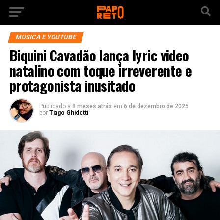
MUSICA E YOUTUBE
Biquini Cavadão lança lyric video
natalino com toque irreverente e
protagonista inusitado
Publicado a
8 meses atrás
em
6 de dezembro de 2025
por
Tiago Ghidotti