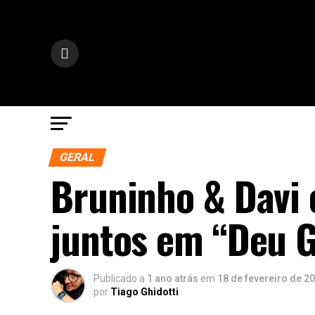
GERAL
Bruninho & Davi
juntos em “Deu G
Publicado a
1 ano atrás
em
18 de fevereiro de 2
por
Tiago Ghidotti