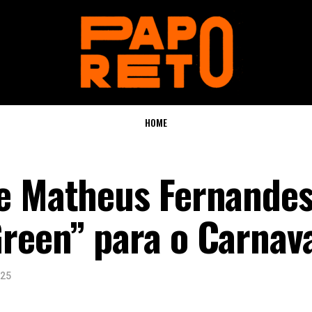
HOME
 e Matheus Fernande
reen” para o Carnav
025