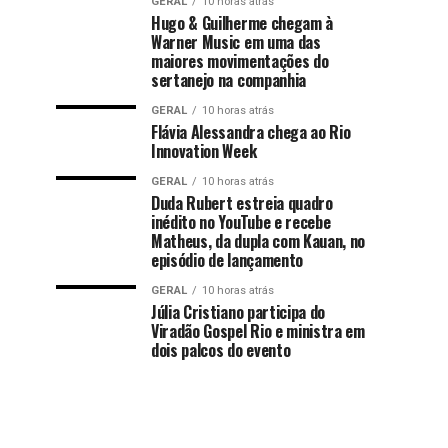
GERAL
10 horas atrás
Hugo & Guilherme chegam à
Warner Music em uma das
maiores movimentações do
sertanejo na companhia
GERAL
10 horas atrás
Flávia Alessandra chega ao Rio
Innovation Week
GERAL
10 horas atrás
Duda Rubert estreia quadro
inédito no YouTube e recebe
Matheus, da dupla com Kauan, no
episódio de lançamento
GERAL
10 horas atrás
Júlia Cristiano participa do
Viradão Gospel Rio e ministra em
dois palcos do evento