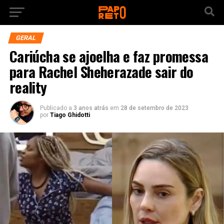
GERAL
Cariúcha se ajoelha e faz promessa
para Rachel Sheherazade sair do
reality
Publicado a
3 anos atrás
em
28 de setembro de 2023
por
Tiago Ghidotti