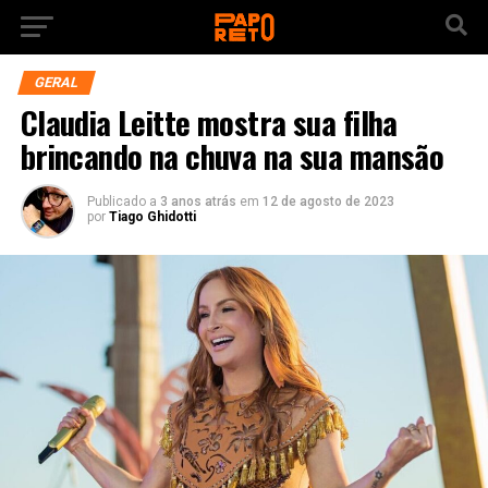
GERAL
Claudia Leitte mostra sua filha
brincando na chuva na sua mansão
Publicado a
3 anos atrás
em
12 de agosto de 2023
por
Tiago Ghidotti