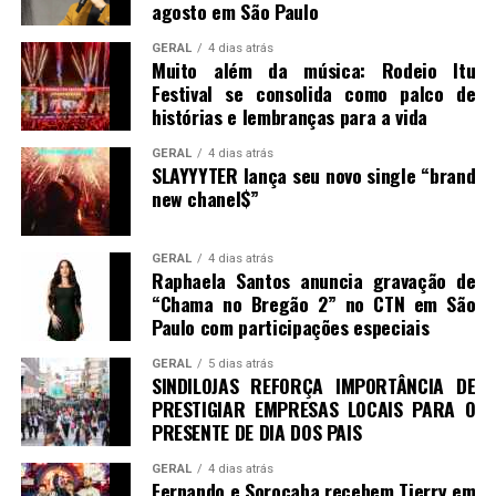
agosto em São Paulo
GERAL
4 dias atrás
Muito além da música: Rodeio Itu
Festival se consolida como palco de
histórias e lembranças para a vida
GERAL
4 dias atrás
SLAYYYTER lança seu novo single “brand
new chanel$”
GERAL
4 dias atrás
Raphaela Santos anuncia gravação de
“Chama no Bregão 2” no CTN em São
Paulo com participações especiais
GERAL
5 dias atrás
SINDILOJAS REFORÇA IMPORTÂNCIA DE
PRESTIGIAR EMPRESAS LOCAIS PARA O
PRESENTE DE DIA DOS PAIS
GERAL
4 dias atrás
Fernando e Sorocaba recebem Tierry em