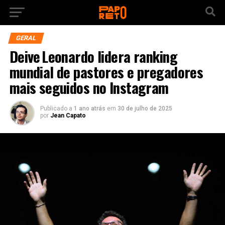
GERAL
Deive Leonardo lidera ranking
mundial de pastores e pregadores
mais seguidos no Instagram
Publicado a
1 ano atrás
em
30 de julho de 2025
por
Jean Capato