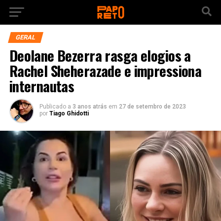
GERAL
Deolane Bezerra rasga elogios a
Rachel Sheherazade e impressiona
internautas
Publicado a
3 anos atrás
em
27 de setembro de 2023
por
Tiago Ghidotti