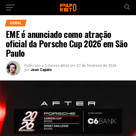
GERAL
EME é anunciado como atração
oficial da Porsche Cup 2026 em São
Paulo
Publicado a
5 meses atrás
em
27 de fevereiro de 2026
por
Jean Capato