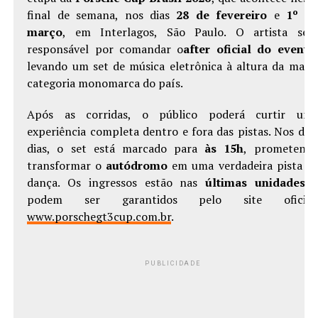
final de semana, nos dias
28 de fevereiro
e
1º d
março
, em Interlagos, São Paulo. O artista ser
responsável por comandar o
after oficial do evento
levando um set de música eletrônica à altura da maio
categoria monomarca do país.
Após as corridas, o público poderá curtir um
experiência completa dentro e fora das pistas. Nos doi
dias, o set está marcado para
às 15h
, prometend
transformar o
autódromo
em uma verdadeira pista d
dança. Os ingressos estão nas
últimas unidades
podem ser garantidos pelo site oficial
www.porschegt3cup.com.br
.
PUBLICIDADE