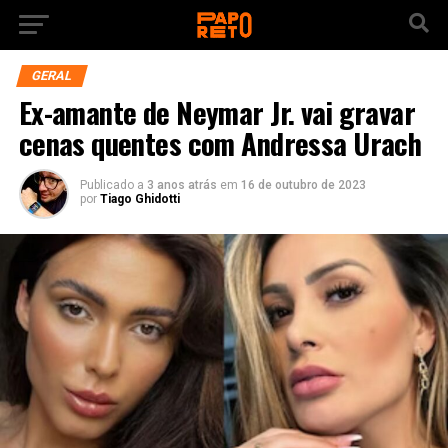
GERAL
Ex-amante de Neymar Jr. vai gravar
cenas quentes com Andressa Urach
Publicado a
3 anos atrás
em
16 de outubro de 2023
por
Tiago Ghidotti