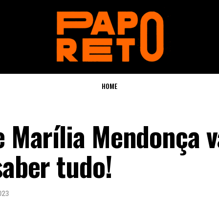
HOME
e Marília Mendonça v
saber tudo!
023