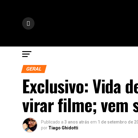
GERAL
Exclusivo: Vida d
virar filme; vem 
Publicado a
3 anos atrás
em
1 de setembro de 2
por
Tiago Ghidotti