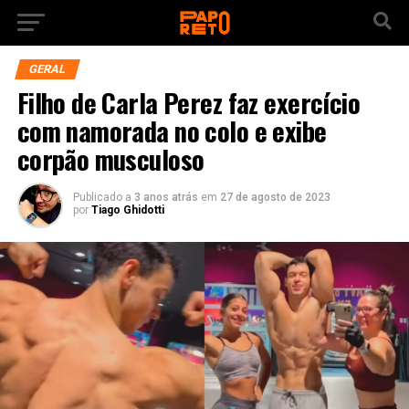
GERAL
Filho de Carla Perez faz exercício
com namorada no colo e exibe
corpão musculoso
Publicado a
3 anos atrás
em
27 de agosto de 2023
por
Tiago Ghidotti