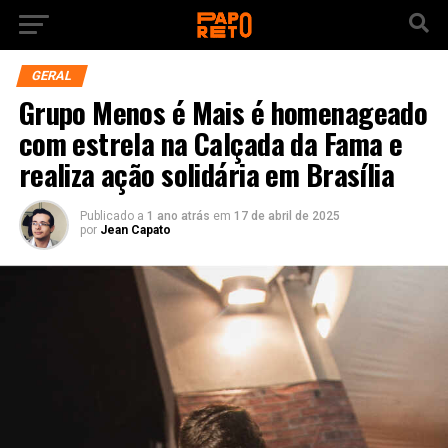
GERAL
Grupo Menos é Mais é homenageado
com estrela na Calçada da Fama e
realiza ação solidária em Brasília
Publicado a
1 ano atrás
em
17 de abril de 2025
por
Jean Capato