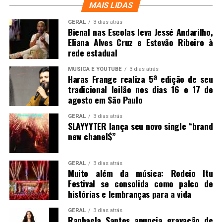
MAIS LIDAS
GERAL
3 dias atrás
Bienal nas Escolas leva Jessé Andarilho,
Eliana Alves Cruz e Estevão Ribeiro à
rede estadual
MUSICA E YOUTUBE
3 dias atrás
Haras Frange realiza 5ª edição de seu
tradicional leilão nos dias 16 e 17 de
agosto em São Paulo
GERAL
3 dias atrás
SLAYYYTER lança seu novo single “brand
new chanel$”
GERAL
3 dias atrás
Muito além da música: Rodeio Itu
Festival se consolida como palco de
histórias e lembranças para a vida
GERAL
3 dias atrás
Raphaela Santos anuncia gravação de