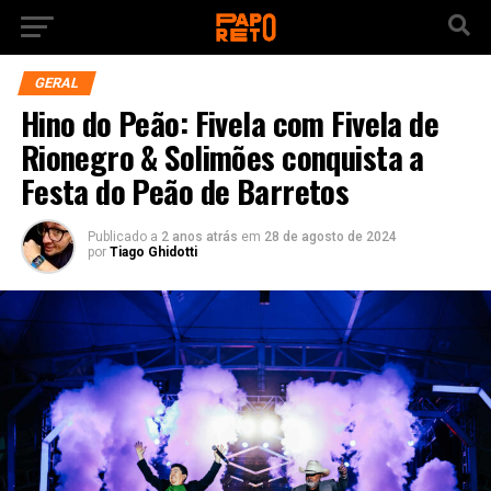
GERAL
Hino do Peão: Fivela com Fivela de
Rionegro & Solimões conquista a
Festa do Peão de Barretos
Publicado a
2 anos atrás
em
28 de agosto de 2024
por
Tiago Ghidotti