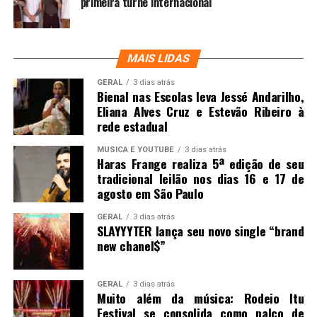
primeira turnê internacional
MAIS LIDAS
GERAL
3 dias atrás
Bienal nas Escolas leva Jessé Andarilho,
Eliana Alves Cruz e Estevão Ribeiro à
rede estadual
MUSICA E YOUTUBE
3 dias atrás
Haras Frange realiza 5ª edição de seu
tradicional leilão nos dias 16 e 17 de
agosto em São Paulo
GERAL
3 dias atrás
SLAYYYTER lança seu novo single “brand
new chanel$”
GERAL
3 dias atrás
Muito além da música: Rodeio Itu
Festival se consolida como palco de