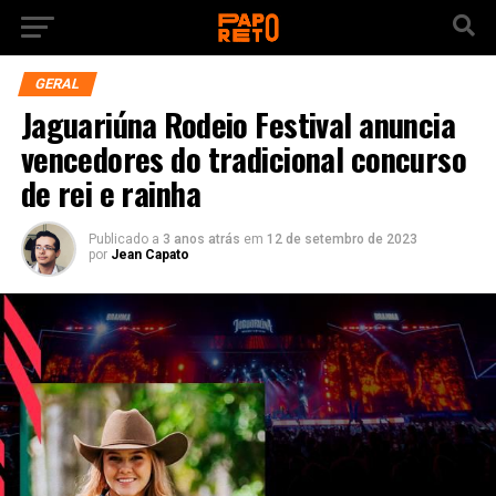
GERAL
Jaguariúna Rodeio Festival anuncia
vencedores do tradicional concurso
de rei e rainha
Publicado a
3 anos atrás
em
12 de setembro de 2023
por
Jean Capato