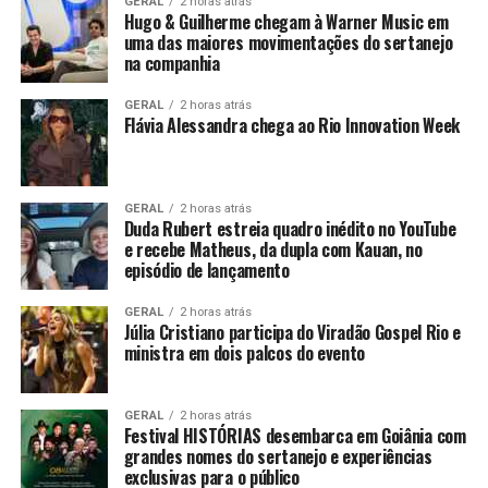
GERAL
2 horas atrás
Hugo & Guilherme chegam à Warner Music em
uma das maiores movimentações do sertanejo
na companhia
GERAL
2 horas atrás
Flávia Alessandra chega ao Rio Innovation Week
GERAL
2 horas atrás
Duda Rubert estreia quadro inédito no YouTube
e recebe Matheus, da dupla com Kauan, no
episódio de lançamento
GERAL
2 horas atrás
Júlia Cristiano participa do Viradão Gospel Rio e
ministra em dois palcos do evento
GERAL
2 horas atrás
Festival HISTÓRIAS desembarca em Goiânia com
grandes nomes do sertanejo e experiências
exclusivas para o público