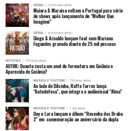
GERAL
2 minutos atrás
Maiara & Maraisa voltam a Portugal para série
de shows após lançamento de “Melhor Que
Imaginei”
GERAL
6 minutos atrás
Diego & Arnaldo lançam feat com Mariana
Fagundes gravado diante de 25 mil pessoas
NOTICIAS
19 horas atrás
AU18K: Quanto custa um anel de formatura em Goiânia e
Aparecida de Goiânia?
MUSICA E YOUTUBE
19 horas atrás
Ao lado de Dilsinho, Raffa Torres lança
“Autodefesa”, que integra o audiovisual “Alma”
MUSICA E YOUTUBE
1 dia atrás
Day e Lara lançam o álbum “Resenha das Braba
2” em comemoração ao aniversário da dupla