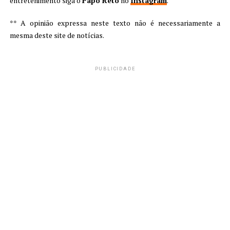
entretenimento siga o
Papo Reto
no
Instagram
.
** A opinião expressa neste texto não é necessariamente a
mesma deste site de notícias.
PUBLICIDADE