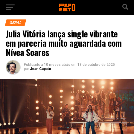
GERAL
Julia Vitória lança single vibrante
em parceria muito aguardada com
Nívea Soares
Publicado a
10 meses atrás
em
13 de outubro de 2025
por
Jean Capato