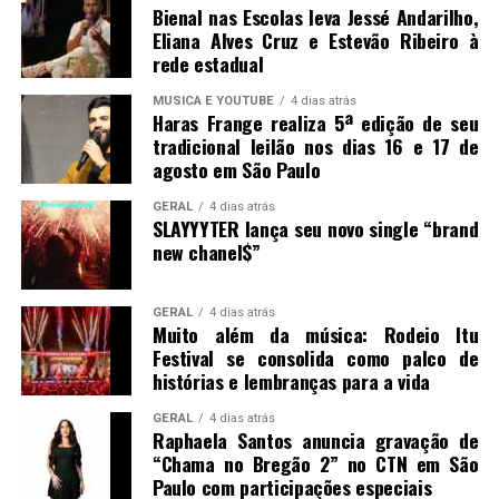
Bienal nas Escolas leva Jessé Andarilho,
Eliana Alves Cruz e Estevão Ribeiro à
rede estadual
MUSICA E YOUTUBE
4 dias atrás
Haras Frange realiza 5ª edição de seu
tradicional leilão nos dias 16 e 17 de
agosto em São Paulo
GERAL
4 dias atrás
SLAYYYTER lança seu novo single “brand
new chanel$”
GERAL
4 dias atrás
Muito além da música: Rodeio Itu
Festival se consolida como palco de
histórias e lembranças para a vida
GERAL
4 dias atrás
Raphaela Santos anuncia gravação de
“Chama no Bregão 2” no CTN em São
Paulo com participações especiais