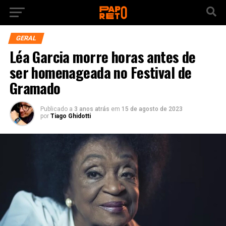
GERAL
Léa Garcia morre horas antes de
ser homenageada no Festival de
Gramado
Publicado a
3 anos atrás
em
15 de agosto de 2023
por
Tiago Ghidotti