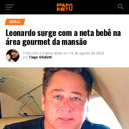
GERAL
Leonardo surge com a neta bebê na
área gourmet da mansão
Publicado a
3 anos atrás
em
16 de agosto de 2023
por
Tiago Ghidotti