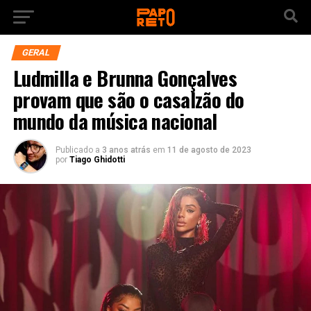
GERAL
Ludmilla e Brunna Gonçalves
provam que são o casalzão do
mundo da música nacional
Publicado a
3 anos atrás
em
11 de agosto de 2023
por
Tiago Ghidotti