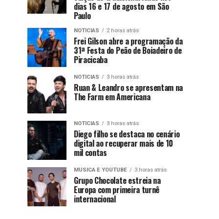
dias 16 e 17 de agosto em São
Paulo
NOTICIAS
2 horas atrás
Frei Gilson abre a programação da
31ª Festa do Peão de Boiadeiro de
Piracicaba
NOTICIAS
3 horas atrás
Ruan & Leandro se apresentam na
The Farm em Americana
NOTICIAS
3 horas atrás
Diego filho se destaca no cenário
digital ao recuperar mais de 10
mil contas
MUSICA E YOUTUBE
3 horas atrás
Grupo Chocolate estreia na
Europa com primeira turnê
internacional