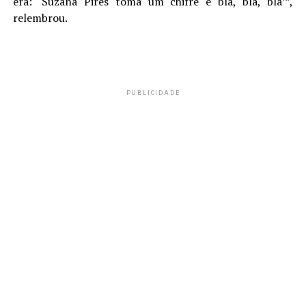
era: ‘Suzana Pires toma um chifre e blá, blá, blá’”,
relembrou.
PUBLICIDADE