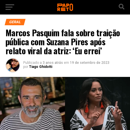
GERAL
Marcos Pasquim fala sobre traição
pública com Suzana Pires após
relato viral da atriz: ‘Eu errei’
Publicado a
3 anos atrás
em
19 de setembro de 2023
por
Tiago Ghidotti