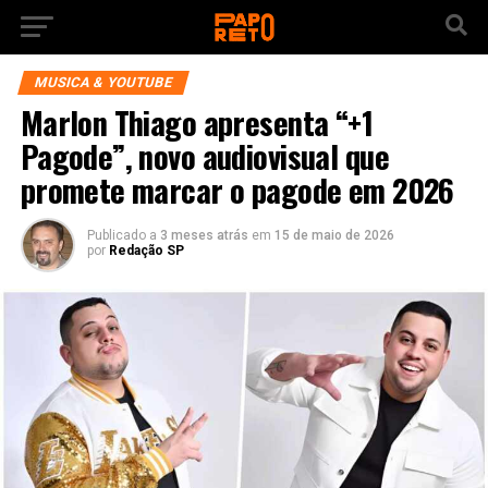
MUSICA & YOUTUBE
Marlon Thiago apresenta “+1
Pagode”, novo audiovisual que
promete marcar o pagode em 2026
Publicado a
3 meses atrás
em
15 de maio de 2026
por
Redação SP