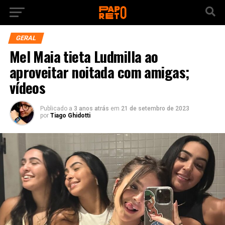
GERAL
Mel Maia tieta Ludmilla ao
aproveitar noitada com amigas;
vídeos
Publicado a
3 anos atrás
em
21 de setembro de 2023
por
Tiago Ghidotti