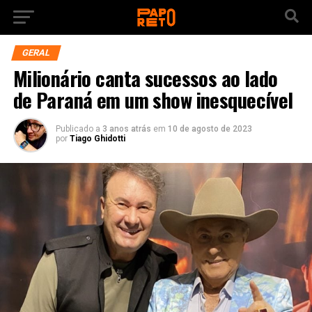
GERAL
Milionário canta sucessos ao lado
de Paraná em um show inesquecível
Publicado a
3 anos atrás
em
10 de agosto de 2023
por
Tiago Ghidotti