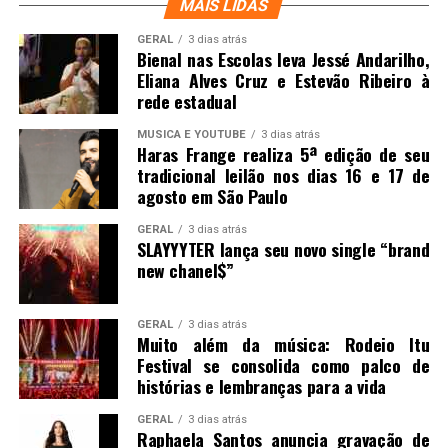
MAIS LIDAS
GERAL
3 dias atrás
Bienal nas Escolas leva Jessé Andarilho,
Eliana Alves Cruz e Estevão Ribeiro à
rede estadual
MUSICA E YOUTUBE
3 dias atrás
Haras Frange realiza 5ª edição de seu
tradicional leilão nos dias 16 e 17 de
agosto em São Paulo
GERAL
3 dias atrás
SLAYYYTER lança seu novo single “brand
new chanel$”
GERAL
3 dias atrás
Muito além da música: Rodeio Itu
Festival se consolida como palco de
histórias e lembranças para a vida
GERAL
3 dias atrás
Raphaela Santos anuncia gravação de