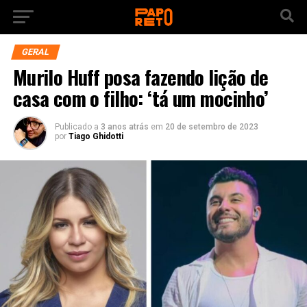
GERAL
Murilo Huff posa fazendo lição de
casa com o filho: ‘tá um mocinho’
Publicado a
3 anos atrás
em
20 de setembro de 2023
por
Tiago Ghidotti