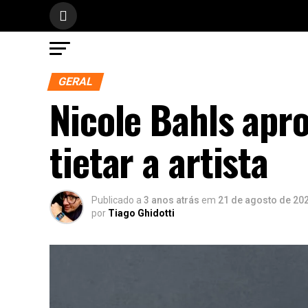
GERAL
Nicole Bahls apro
tietar a artista
Publicado a
3 anos atrás
em
21 de agosto de 20
por
Tiago Ghidotti