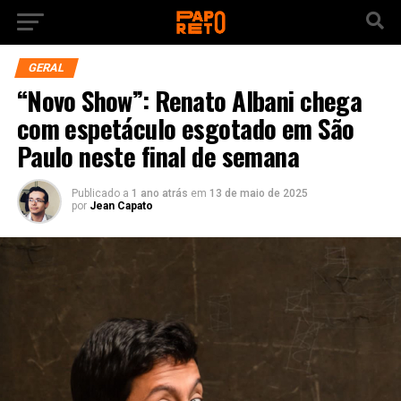
GERAL
“Novo Show”: Renato Albani chega
com espetáculo esgotado em São
Paulo neste final de semana
Publicado a
1 ano atrás
em
13 de maio de 2025
por
Jean Capato