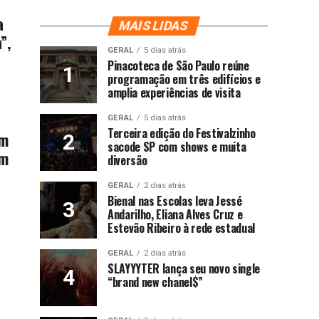
a
MAIS LIDAS
”,
GERAL
5 dias atrás
Pinacoteca de São Paulo reúne
programação em três edifícios e
amplia experiências de visita
GERAL
5 dias atrás
Terceira edição do Festivalzinho
um
sacode SP com shows e muita
em
diversão
GERAL
2 dias atrás
Bienal nas Escolas leva Jessé
Andarilho, Eliana Alves Cruz e
Estevão Ribeiro à rede estadual
GERAL
2 dias atrás
SLAYYYTER lança seu novo single
“brand new chanel$”