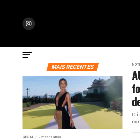
NOTI
MAIS RECENTES
A
f
d
O i
our
GERAL
2 meses atrás