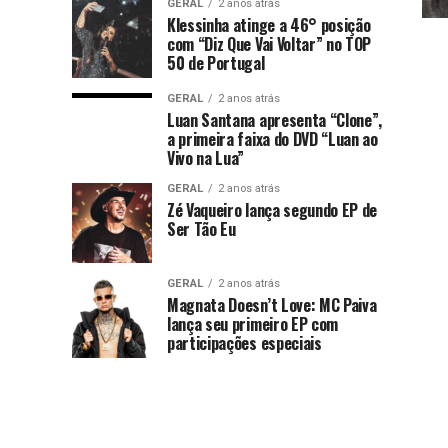
GERAL
2 anos atrás
Klessinha atinge a 46° posição
com “Diz Que Vai Voltar” no TOP
50 de Portugal
GERAL
2 anos atrás
Luan Santana apresenta “Clone”,
a primeira faixa do DVD “Luan ao
Vivo na Lua”
GERAL
2 anos atrás
Zé Vaqueiro lança segundo EP de
Ser Tão Eu
GERAL
2 anos atrás
Magnata Doesn’t Love: MC Paiva
lança seu primeiro EP com
participações especiais