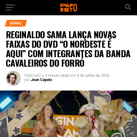
GERAL
REGINALDO SAMA LANÇA NOVAS
FAIXAS DO DVD “O NORDESTE É
AQUI” COM INTEGRANTES DA BANDA
CAVALEIROS DO FORRÓ
Publicado a
2 meses atrás
em
5 de junho de 2026
por
Jean Capato