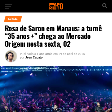
GERAL
Rosa de Saron em Manaus: a turnê
“35 anos +” chega ao Mercado
Origem nesta sexta, 02
Publicado a
1 ano atrás
em
29 de abril de 2025
por
Jean Capato