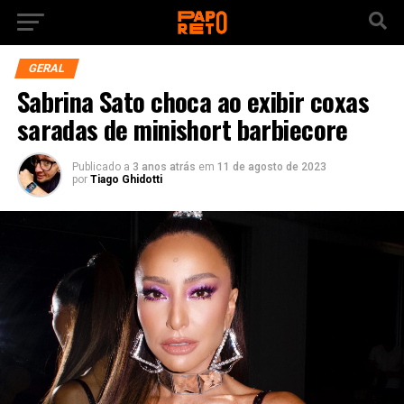
GERAL
Sabrina Sato choca ao exibir coxas
saradas de minishort barbiecore
Publicado a
3 anos atrás
em
11 de agosto de 2023
por
Tiago Ghidotti