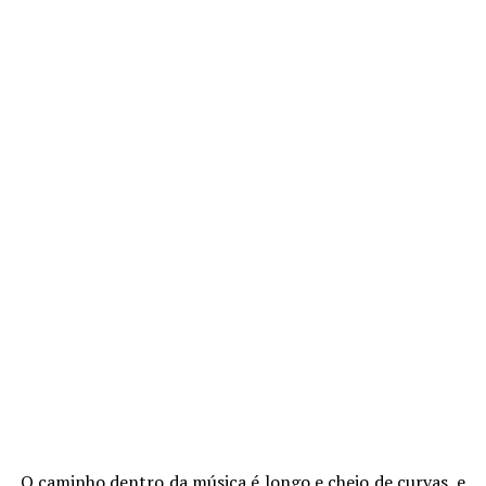
O caminho dentro da música é longo e cheio de curvas, e