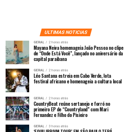
ULTIMAS NOTICIAS
GERAL
2 horas atrás
Mayana Neiva homenageia João Pessoa no clipe
de “Onde Está Você”, lançado no aniversário da
capital paraibana
GERAL
2 horas atrás
Léo Santana estreia em Cabo Verde, lota
festival africano e homenageia a cultura local
GERAL
2 horas atrás
CountryBeat reúne sertanejo e forró no
primeiro EP de “Countryland” com Mari
Fernandez e Filho do Pisieiro
GERAL
3 horas atrás
‘EQUILIBRIVM TOUR’ EM SÃO PAULO TERÁ