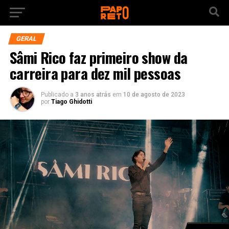
GERAL
Sâmi Rico faz primeiro show da
carreira para dez mil pessoas
Publicado a
3 anos atrás
em
10 de agosto de 2023
por
Tiago Ghidotti