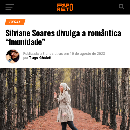
GERAL
Silviane Soares divulga a romântica
“Imunidade”
Publicado a
3 anos atrás
em
10 de agosto de 2023
por
Tiago Ghidotti