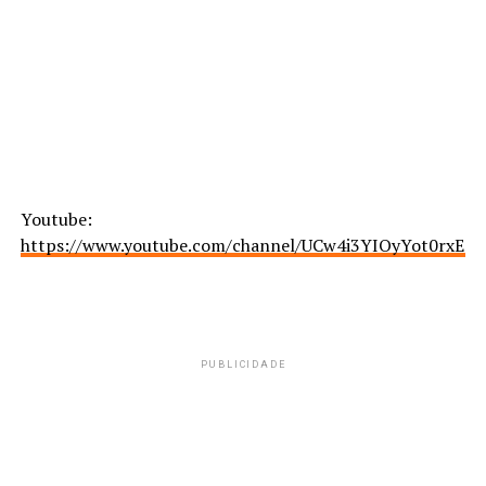
Youtube:
https://www.youtube.com/channel/UCw4i3YIOyYot0rxE
PUBLICIDADE