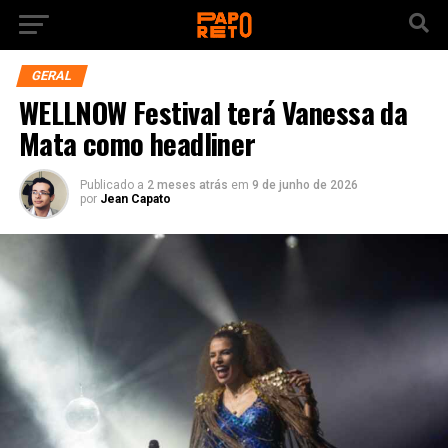
GERAL
WELLNOW Festival terá Vanessa da
Mata como headliner
Publicado a
2 meses atrás
em
9 de junho de 2026
por
Jean Capato