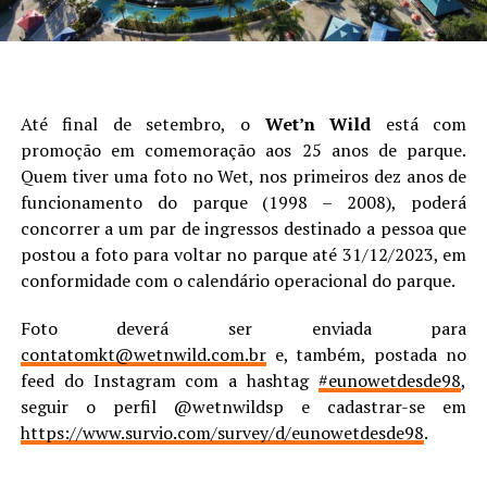
Até final de setembro, o
Wet’n Wild
está com
promoção em comemoração aos 25 anos de parque.
Quem tiver uma foto no Wet, nos primeiros dez anos de
funcionamento do parque (1998 – 2008), poderá
concorrer a um par de ingressos destinado a pessoa que
postou a foto para voltar no parque até 31/12/2023, em
conformidade com o calendário operacional do parque.
Foto deverá ser enviada para
contatomkt@wetnwild.com.br
e, também, postada no
feed do Instagram com a hashtag
#eunowetdesde98
,
seguir o perfil @wetnwildsp e cadastrar-se em
https://www.survio.com/survey/d/eunowetdesde98
.