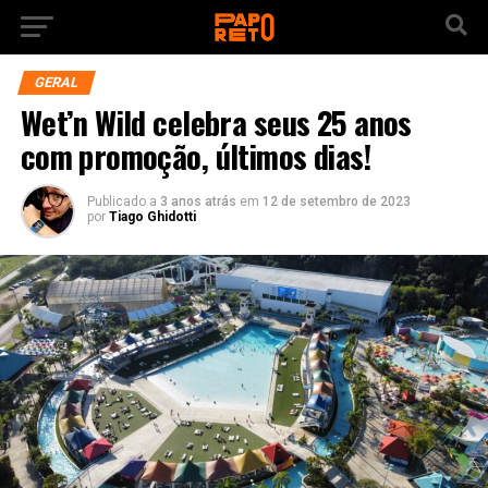
GERAL
Wet’n Wild celebra seus 25 anos
com promoção, últimos dias!
Publicado a
3 anos atrás
em
12 de setembro de 2023
por
Tiago Ghidotti