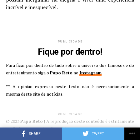
incrível e inesquecível.
PUBLICIDADE
Fique por dentro!
Para ficar por dentro de tudo sobre o universo dos famosos e do
entretenimento siga o
Papo Reto
no
Instagram
.
** A opinião expressa neste texto não é necessariamente a
mesma deste site de notícias.
PUBLICIDADE
© 2023
Papo Reto
| A reprodução deste conteúdo é estritamente
proibida sem autorização prévia.
SHARE
TWEET