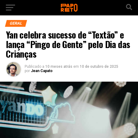
GERAL
Yan celebra sucesso de “Textão” e
lança “Pingo de Gente” pelo Dia das
Crianças
Publicado a
10 meses atrás
em
10 de outubro de 2025
por
Jean Capato