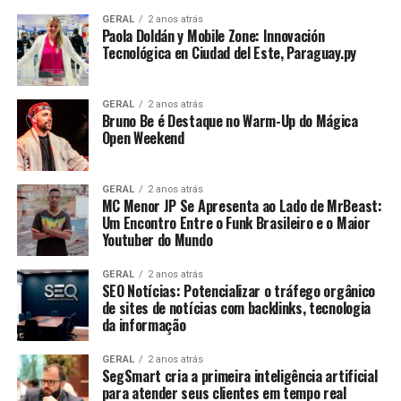
GERAL
2 anos atrás
Paola Doldán y Mobile Zone: Innovación
Tecnológica en Ciudad del Este, Paraguay.py
GERAL
2 anos atrás
Bruno Be é Destaque no Warm-Up do Mágica
Open Weekend
GERAL
2 anos atrás
MC Menor JP Se Apresenta ao Lado de MrBeast:
Um Encontro Entre o Funk Brasileiro e o Maior
Youtuber do Mundo
GERAL
2 anos atrás
SEO Notícias: Potencializar o tráfego orgânico
de sites de notícias com backlinks, tecnologia
da informação
GERAL
2 anos atrás
SegSmart cria a primeira inteligência artificial
para atender seus clientes em tempo real